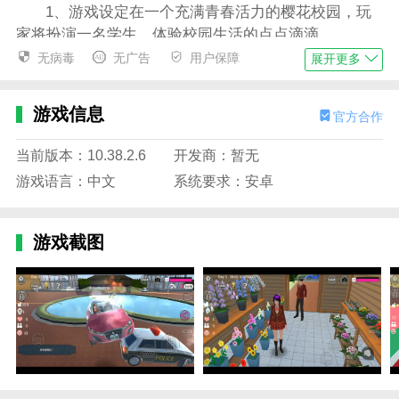
1、游戏设定在一个充满青春活力的樱花校园，玩
家将扮演一名学生，体验校园生活的点点滴滴。
无病毒
无广告
用户保障
展开更多
2、校园里有各种建筑和设施，如图书馆、体育
馆、咖啡厅等。玩家可以自由探索和发现新的场景。
游戏信息
官方合作
3、游戏背景融入了丰富的日本文化元素，如和
服、茶道、山城等。，让玩家在游戏中感受浓郁的日本
当前版本：10.38.2.6
开发商：暂无
风情。
游戏语言：中文
系统要求：安卓
4、随着游戏的发展，玩家会逐步解锁更多的校园
场景和角色，丰富游戏体验。
游戏截图
樱花校园模拟器衣服全部解锁版特色
1、玩家可以通过点击和拖拽来操作角色移动和互
动。
2、在校园里，球员可以参加各种课程和活动，如
体育比赛和文艺演出，以提高他们的技能和能力。
3、玩家可以通过与其他玩家互动，增进友谊，共