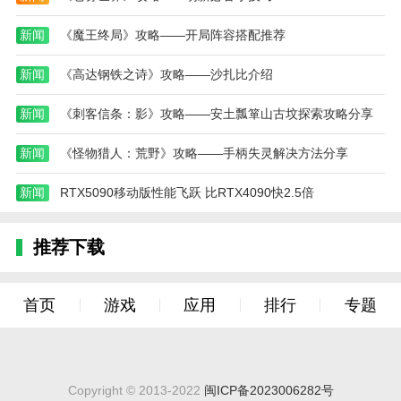
击，尝试将玩家击败，所以这个人数的增长对玩家来说
并不算好事。
新闻
《魔王终局》攻略——开局阵容搭配推荐
5、如果玩家正在诧异自己为什么一直没有增长这
新闻
《高达钢铁之诗》攻略——沙扎比介绍
个追求者的人数，现在应该就明白了具体的原因了吧。
新手还是不要主动尝试增加这个人数比较好哦。
新闻
《刺客信条：影》攻略——安土瓢箪山古坟探索攻略分享
樱花校园模拟器衣服全部解锁版评测
新闻
《怪物猎人：荒野》攻略——手柄失灵解决方法分享
从精美的画面到丰富的游戏设定，再到与其他玩家
的互动体验，感觉乐趣无穷。在游戏中，玩家不仅展示
新闻
RTX5090移动版性能飞跃 比RTX4090快2.5倍
了自己的创意和审美，还能够结交很多来自世界各地的
朋友。
推荐下载
本站为您提供樱花校园模拟器 衣服全部解锁版的
手机游戏 ，欢迎大家记住本站网址，本站是您下载安
首页
游戏
应用
排行
专题
卓手游app最好的网站！
攻略汇总
樱花校园模拟器2020版玩法攻略
Copyright © 2013-2022
闽ICP备2023006282号