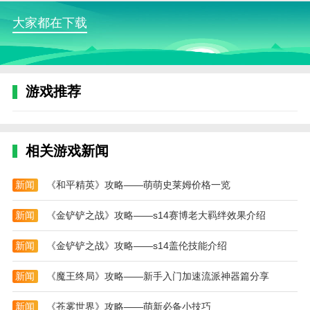
同探索校园生活的美好。
大家都在下载
4、游戏支持多种语言，方便不同国家的玩家交
流。
樱花校园模拟器衣服全部解锁版游戏攻略-结识情人方
游戏推荐
法
1、虽然玩家可以结交多个朋友甚至情人，好感度
很高的情人也有可能会主动追随玩家移动，但这并不是
相关游戏新闻
这里的追求者所代表的意义。
2、可以看出，追求你的人数的旁边的图标并不像
新闻
《和平精英》攻略——萌萌史莱姆价格一览
爱心那样积极，而是一个不爽的表情，这其实就是提
示。
新闻
《金铲铲之战》攻略——s14赛博老大羁绊效果介绍
3、实际上，在本作当中，追求你的人是一个翻译
新闻
《金铲铲之战》攻略——s14盖伦技能介绍
上的“错误”，实际代表的是对你好感极差而会主动追杀
玩家的人。
新闻
《魔王终局》攻略——新手入门加速流派神器篇分享
4、这些人会跟随玩家甚至积极地向玩家发起攻
新闻
《苍雾世界》攻略——萌新必备小技巧