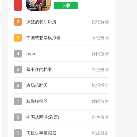
下载
2
疯狂的餐厅厨房
找物解谜
3
中国式彩票模拟器
角色扮演
4
repo
休闲益智
5
藏不住的档案
角色扮演
6
农场乐翻天
模拟塔防
7
核弹模拟器
休闲益智
8
中国式网游(彩票)
角色扮演
9
飞机失事模拟器
枪战射击