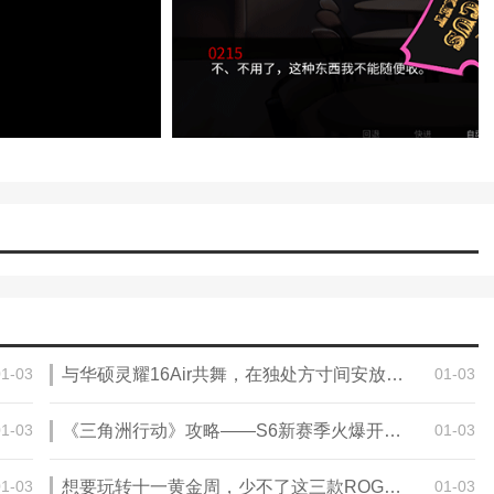
01-03
与华硕灵耀16Air共舞，在独处方寸间安放自在灵魂
01-03
01-03
《三角洲行动》攻略——S6新赛季火爆开战，ROG太阳神机箱强势助力！
01-03
01-03
想要玩转十一黄金周，少不了这三款ROG神装
01-03