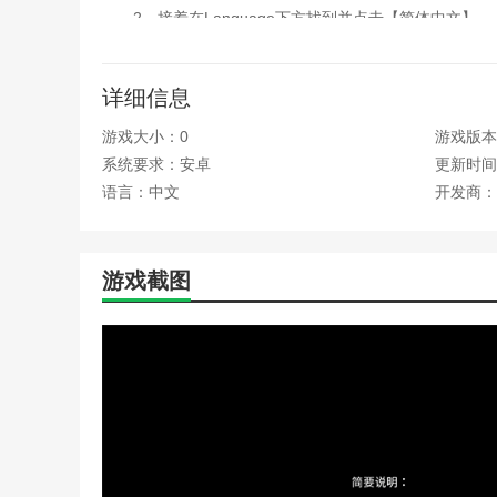
2、接着在Language下方找到并点击【简体中文】
3、点击后游戏将会自动进行语言的切换
详细信息
本站为您提供TheFreakCircus 官网正版下载
网站！
游戏大小：0
游戏版本：r
系统要求：安卓
更新时间：2
语言：中文
开发商：
游戏截图