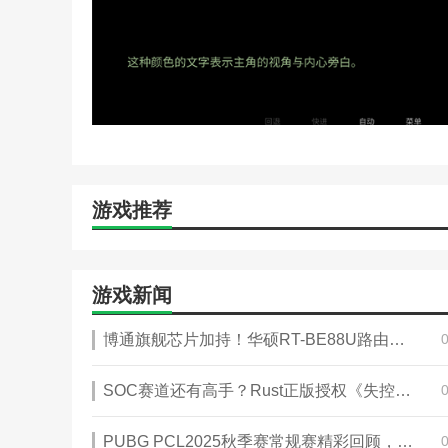
游戏推荐
游戏新闻
博通旗舰芯片加持！华硕RT-BE88U路由器，家庭网络进阶之选
SOC赛道还有高手？Rust正版授权《失控进化》攻略——9.26双端登岛测试
PUBG PCL2025秋季赛常规赛精彩回顾，16支战队集结争夺总冠军