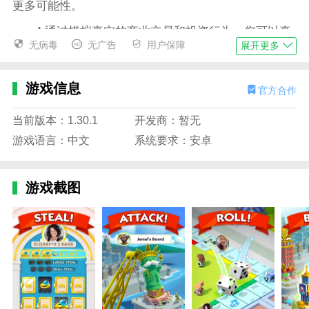
更多可能性。
4.通过模拟真实的商业交易和投资行为，您可以真
无病毒
无广告
用户保障
展开更多
正感受到房地产市场的魅力;
5.支持多人在线游戏，可以与世界各地的其他玩家
游戏信息
官方合作
竞争和合作;
MONOPOLY GO! 手机版亮点
当前版本：1.30.1
开发商：暂无
1.加入并参加个人和俱乐部活动，获得独特和专属
游戏语言：中文
系统要求：安卓
的奖励。
2.来自世界各地的实时PvP战斗玩家
游戏截图
3.创建或加入一个俱乐部，分享卡片，在游戏中结
交新朋友时赚更多的钱。
4.赚取盒子以解锁新的动作卡，并赚取金钱以升级
现有的动作卡。
5.在游戏中，玩家需要购买商店来让对手破产;