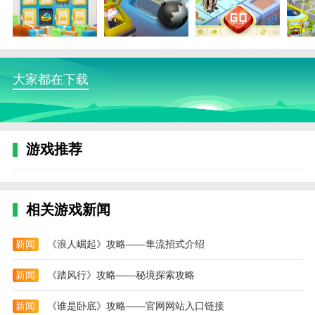
MONOPOLY GO! 手机版优势
1.充满乐趣，游戏卡通风格和独特玩法的结合让人
感到快乐;
2.随机事件进一步提升了游戏的可玩性;
大家都在下载
3.具有典型的垄断性、房地产的收费功能和精细化
的玩法;
4.有趣的游戏，你可以随时随地玩;
游戏推荐
5.朋友一起玩更容易，和朋友玩游戏的难度会大大
降低，游戏体验会更好。
相关游戏新闻
MONOPOLY GO! 手机版测评
MONOPOLY GO! 手机版是最近非常流行的垄断手
新闻
《浪人崛起》攻略——隼流招式介绍
机游戏。玩家将在游戏中与其他玩家进行激烈的商业对
抗。该系统为玩家创造了一个3D游戏视觉，玩家也可以
新闻
《踏风行》攻略——秘境探索攻略
自由调整。操作简单，游戏玩法简单。这是一个非常有
趣的休闲游戏。游戏玩法基于垄断游戏。玩家可以与游
新闻
《谁是卧底》攻略——官网网站入口链接