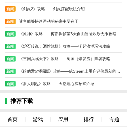
戏中随机匹配的其他玩家竞争财富，并成功消费他人破
新闻
《剑灵2》攻略——剑灵搭配玩法介绍
产，成为唯一的垄断者。
本站为您提供MONOPOLY GO! 手机版的 手机游
新闻
鲨鱼能够快速游动的秘密主要在于
戏 ，欢迎大家记住本站网址，本站是您下载安卓手游
新闻
《原神》攻略——剪影辑帧第3天自由冒险欢乐无限攻略
app最好的网站！
新闻
《炉石传说：酒馆战棋》攻略——渐起浪潮玩法攻略
新闻
《三国兵临天下》攻略——蜀国（爆发流）阵容攻略
新闻
《给他爱5增强版》攻略——成Steam上用户评价最差的GTA游戏
新闻
《浪人崛起》攻略——天然理心流招式介绍
推荐下载
首页
游戏
应用
排行
专题