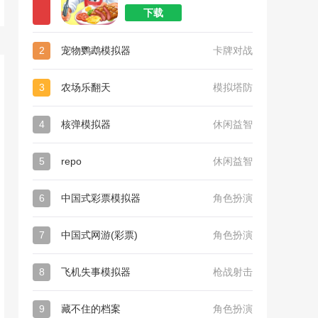
下载
2
宠物鹦鹉模拟器
卡牌对战
3
农场乐翻天
模拟塔防
4
核弹模拟器
休闲益智
5
repo
休闲益智
6
中国式彩票模拟器
角色扮演
7
中国式网游(彩票)
角色扮演
8
飞机失事模拟器
枪战射击
9
藏不住的档案
角色扮演