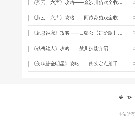
《燕云十六声》攻略——金沙川猫戏全收集攻略
《燕云十六声》攻略——阿依苏猫戏全收集攻略
《龙息神寂》攻略——白猿公【进阶版】无畏队阵容搭配
《战魂铭人》攻略——敖川技能介绍
《美职篮全明星》攻略——街头定点射手一览
关于我
本站所有