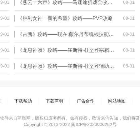
09-01
《燕云十六声》攻略——马迷途猫戏全收集攻略
09-01
09-01
《胜利女神：新的希望》攻略——PVP攻略
09-01
09-01
《古魂》攻略——现在.薇尔丹蒂魂核技能羁绊分享
09-01
09-01
《龙息神寂》攻略——崔斯特·杜垩登寒霜阵容队友推荐
09-01
09-01
《龙息神寂》攻略——崔斯特·杜垩登辅助阵容队友推荐
08-31
们
下载帮助
下载声明
广告合作
网站地图
软件来自互联网，版权归原著所有。如有侵权，敬请来信告知，我们将及
Copyright © 2013-2022
闽ICP备2023006282号