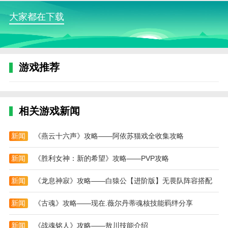
小编评价
大家都在下载
此app是一款集合了丰富学习资源的手机应用，涵
盖了各个学科的知识点，让用户可以在一个平台上全面
学习，这款APP不仅提供了海量的教育视频、文档和练
习题，还有专业的导师在线答疑，用户可以根据自己的
游戏推荐
学习需求和进度定制学习计划，并随时随地通过手机进
行学习，界面简洁直观，操作便捷，适合各个年龄段的
用户使用，绚星云学习为用户提供了更加便捷高效的学
相关游戏新闻
习体验，是一款值得推荐的学习助手。
更新日志
新闻
《燕云十六声》攻略——阿依苏猫戏全收集攻略
最新版本：v1.0.212 更新时间：2025-06-08
新闻
《胜利女神：新的希望》攻略——PVP攻略
开创数字化企业学习新时代
新闻
《龙息神寂》攻略——白猿公【进阶版】无畏队阵容搭配
新闻
《古魂》攻略——现在.薇尔丹蒂魂核技能羁绊分享
新闻
《战魂铭人》攻略——敖川技能介绍