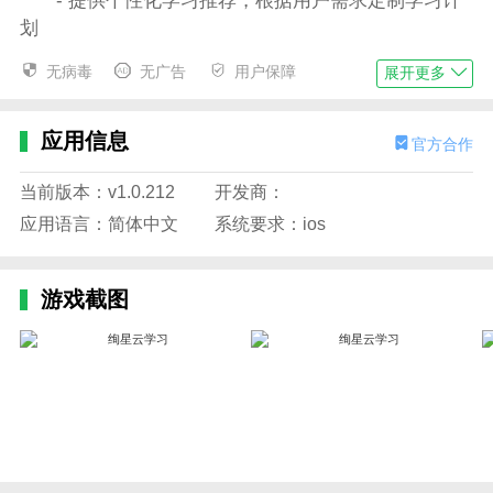
- 提供个性化学习推荐，根据用户需求定制学习计
划
- 提供实时答疑辅导服务，帮助用户解决学习问题
无病毒
无广告
用户保障
展开更多
- 可以与其他用户互动交流学习经验，共同进步
应用信息
官方合作
应用特色
1、大家可以在闲暇时间充分利用平台上面的资源
当前版本：v1.0.212
开发商：
来提升自己，高速成长
应用语言：简体中文
系统要求：ios
2、支持多种不同场景的学习模式，还有很多工具
能够有效的提升用户的答题效率
游戏截图
3、学习课程：该软件提供数学、语文、英语、物
理、化学等多个学科的知识点和习题，用户可以根据自
己的需求进行选择
4、提升关键岗位能力，实现人才快速复制，带动
业务增长提升工作和学习效率，打造团队文化，保留核
心人才